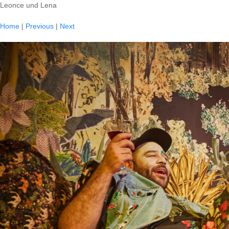
Leonce und Lena
Home
|
Previous
|
Next