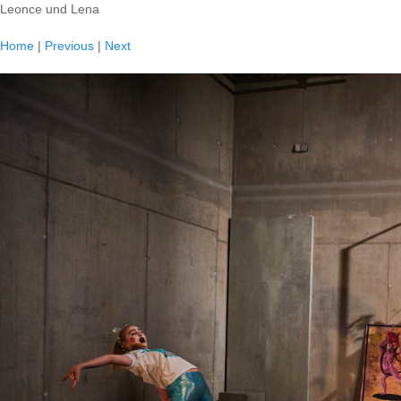
Leonce und Lena
Home
|
Previous
|
Next